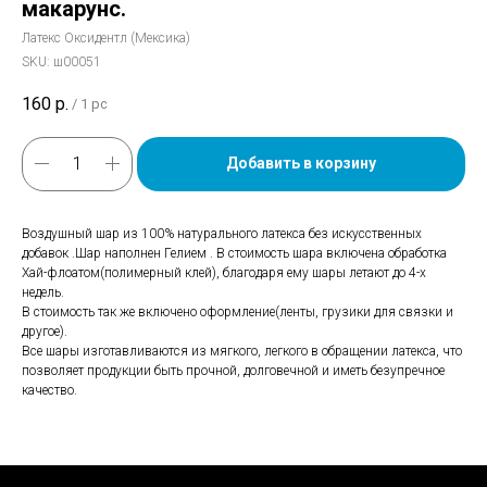
макарунс.
Латекс Оксидентл (Мексика)
SKU:
ш00051
160
р.
/
1 pc
Добавить в корзину
Воздушный шар из 100% натурального латекса без искусственных
добавок .Шар наполнен Гелием . В стоимость шара включена обработка
Хай-флоатом(полимерный клей), благодаря ему шары летают до 4-х
недель.
В стоимость так же включено оформление(ленты, грузики для связки и
другое).
Все шары изготавливаются из мягкого, легкого в обращении латекса, что
позволяет продукции быть прочной, долговечной и иметь безупречное
качество.