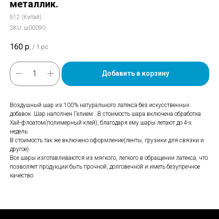
металлик.
512 (Китай)
SKU:
ш00090
160
р.
/
1 pc
Добавить в корзину
Воздушный шар из 100% натурального латекса без искусственных
добавок .Шар наполнен Гелием . В стоимость шара включена обработка
Хай-флоатом(полимерный клей), благодаря ему шары летают до 4-х
недель.
В стоимость так же включено оформление(ленты, грузики для связки и
другое).
Все шары изготавливаются из мягкого, легкого в обращении латекса, что
позволяет продукции быть прочной, долговечной и иметь безупречное
качество.