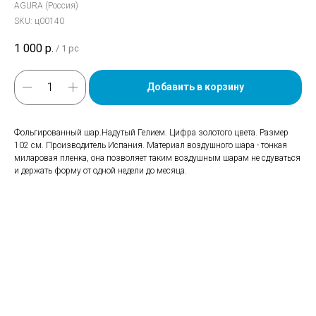
AGURA (Россия)
SKU:
ц00140
1 000
р.
/
1 pc
Добавить в корзину
Фольгированный шар.Надутый Гелием. Цифра золотого цвета. Размер
102 см. Производитель Испания. Материал воздушного шара - тонкая
миларовая пленка, она позволяет таким воздушным шарам не сдуваться
и держать форму от одной недели до месяца.