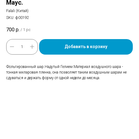
Маус.
Falali (Китай)
SKU:
ф00192
700
р.
/
1 pc
Добавить в корзину
Фольгированный шар.Надутый Гелием.Материал воздушного шара -
тонкая миларовая пленка, она позволяет таким воздушным шарам не
сдуваться и держать форму от одной недели до месяца.