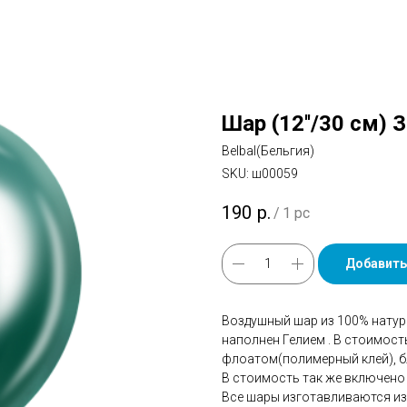
Шар (12''/30 см) 
Belbal(Бельгия)
SKU:
ш00059
190
р.
/
1 pc
Добавить
Воздушный шар из 100% натур
наполнен Гелием . В стоимос
флоатом(полимерный клей), бл
В стоимость так же включено 
Все шары изготавливаются из 