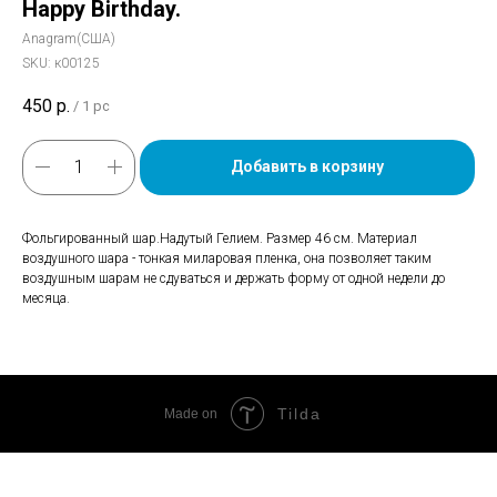
Happy Birthday.
Anagram(США)
SKU:
к00125
450
р.
/
1 pc
Добавить в корзину
Фольгированный шар.Надутый Гелием. Размер 46 см. Материал
воздушного шара - тонкая миларовая пленка, она позволяет таким
воздушным шарам не сдуваться и держать форму от одной недели до
месяца.
Tilda
Made on