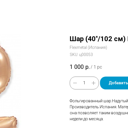
Шар (40''/102 см)
Flexmetal (Испания)
SKU:
ц00053
1 000
р.
/
1 pc
Добавить
Фольгированный шар.Надутый 
Производитель Испания. Мате
она позволяет таким воздушн
недели до месяца.