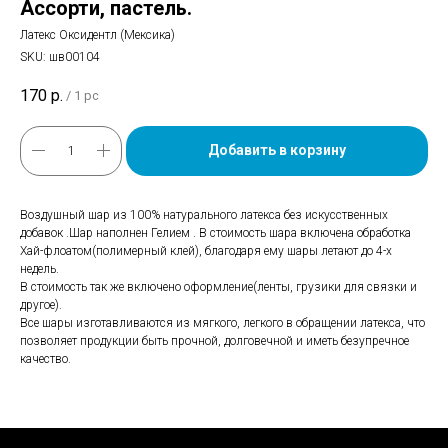
Ассорти, пастель.
Латекс Оксидентл (Мексика)
SKU:
шв00104
170
р.
/
1 pc
Добавить в корзину
Воздушный шар из 100% натурального латекса без искусственных
добавок .Шар наполнен Гелием . В стоимость шара включена обработка
Хай-флоатом(полимерный клей), благодаря ему шары летают до 4-х
недель.
В стоимость так же включено оформление(ленты, грузики для связки и
другое).
Все шары изготавливаются из мягкого, легкого в обращении латекса, что
позволяет продукции быть прочной, долговечной и иметь безупречное
качество.