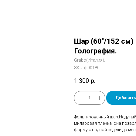
Шар (60''/152 см)
Голография.
Grabo(Италия).
SKU:
ф00180
1 300
р.
Добавить
Фольгированный шар.Надутый 
миларовая пленка, она позво
форму от одной недели до мес