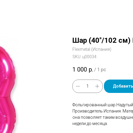
Шар (40''/102 см)
Flexmetal (Испания)
SKU:
ц00034
1 000
р.
/
1 pc
Добавить
Фольгированный шар.Надутый 
Производитель Испания. Мате
она позволяет таким воздушн
недели до месяца.