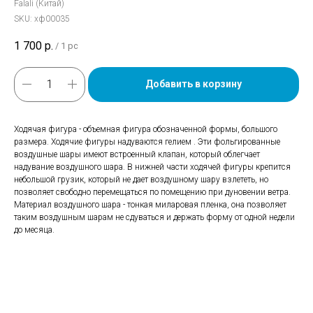
Falali (Китай)
SKU:
хф00035
1 700
р.
/
1 pc
Добавить в корзину
Ходячая фигура - объемная фигура обозначенной формы, большого
размера. Ходячие фигуры надуваются гелием . Эти фольгированные
воздушные шары имеют встроенный клапан, который облегчает
надувание воздушного шара. В нижней части ходячей фигуры крепится
небольшой грузик, который не дает воздушному шару взлететь, но
позволяет свободно перемещаться по помещению при дуновении ветра.
Материал воздушного шара - тонкая миларовая пленка, она позволяет
таким воздушным шарам не сдуваться и держать форму от одной недели
до месяца.