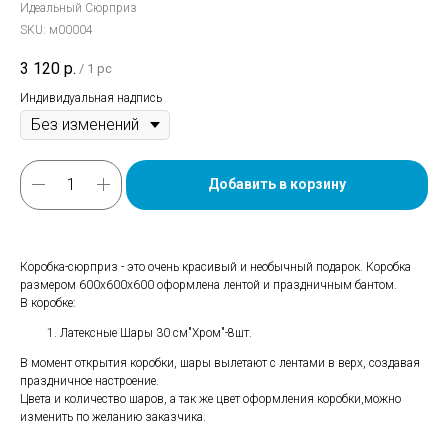
Идеальный Сюрприз
SKU:
м00004
3 120
р.
/
1 pc
Индивидуальная надпись
Добавить в корзину
Коробка-сюрприз - это очень красивый и необычный подарок. Коробка
размером 600х600х600 оформлена лентой и праздничным бантом.
В коробке:
Латексные Шары 30 см"Хром"-8шт.
В момент открытия коробки, шары вылетают с лентами в верх, создавая
праздничное настроение.
Цвета и количество шаров, а так же цвет оформления коробки,можно
изменить по желанию заказчика.