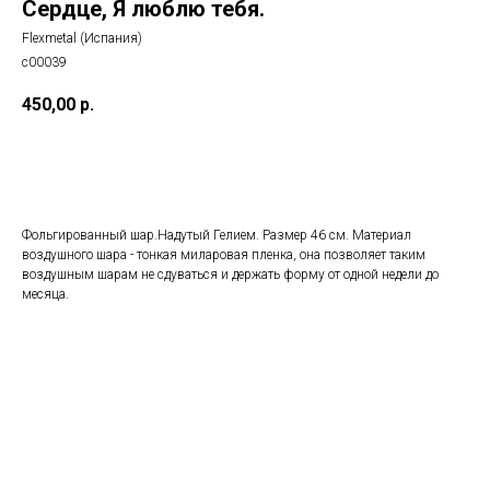
Сердце, Я люблю тебя.
Flexmetal (Испания)
с00039
450,00
р.
Добавить в корзину
Фольгированный шар.Надутый Гелием. Размер 46 см. Материал
воздушного шара - тонкая миларовая пленка, она позволяет таким
воздушным шарам не сдуваться и держать форму от одной недели до
месяца.