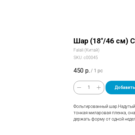
Шар (18''/46 см)
Falali (Китай)
SKU:
с00045
450
р.
/
1 pc
Добавить
Фольгированный шар.Надутый 
тонкая миларовая пленка, он
держать форму от одной недел