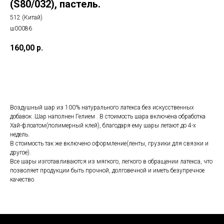
(S80/032), пастель.
512 (Китай)
ш00086
160,00
р.
Добавить в корзину
Воздушный шар из 100% натурального латекса без искусственных
добавок .Шар наполнен Гелием . В стоимость шара включена обработка
Хай-флоатом(полимерный клей), благодаря ему шары летают до 4-х
недель.
В стоимость так же включено оформление(ленты, грузики для связки и
другое).
Все шары изготавливаются из мягкого, легкого в обращении латекса, что
позволяет продукции быть прочной, долговечной и иметь безупречное
качество.