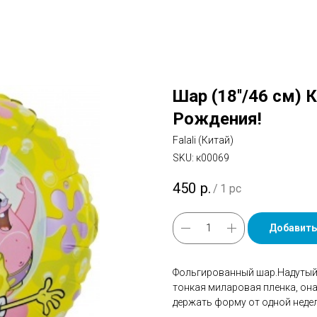
Шар (18''/46 см) 
Рождения!
Falali (Китай)
SKU:
к00069
450
р.
/
1 pc
Добавить
Фольгированный шар.Надутый 
тонкая миларовая пленка, он
держать форму от одной недел