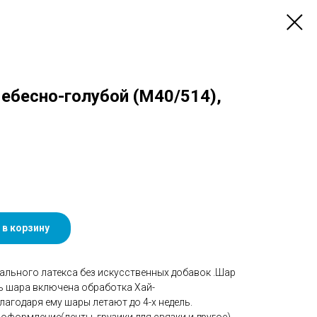
 Небесно-голубой (M40/514),
 в корзину
ального латекса без искусственных добавок .Шар
ть шара включена обработка Хай-
агодаря ему шары летают до 4-х недель.
оформление(ленты, грузики для связки и другое).