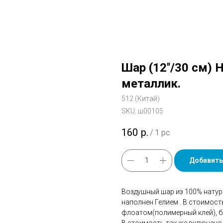
Шар (12''/30 см)
металлик.
512 (Китай)
SKU:
ш00105
160
р.
/
1 pc
Добавить
Воздушный шар из 100% натур
наполнен Гелием . В стоимос
флоатом(полимерный клей), бл
В стоимость так же включено 