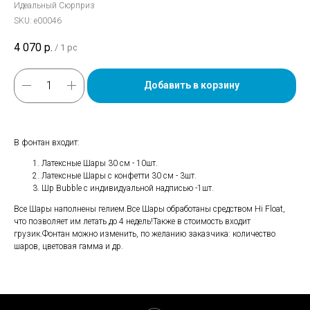
Идеальный Сюрприз
SKU:
е00046
4 070
р.
/
1 pc
Добавить в корзину
В фонтан входит:
Латексные Шары 30 см - 10шт.
Латексные Шары с конфетти 30 см - 3шт.
Шр Bubble с индивидуальной надписью -1шт.
Все Шары наполнены гелием.Все Шары обработаны средством Hi Float,
что позволяет им летать до 4 недель!Также в стоимость входит
грузик.Фонтан можно изменить, по желанию заказчика: количество
шаров, цветовая гамма и др.