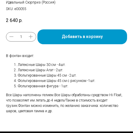
Идеальный Сюрприз (Россия)
SKU:
е00055
2 640
р.
Добавить в корзину
В фонтан входит:
Латексные Шары 30 см - 4шт.
Латексные Шары Агат - 2шт.
Фольгированные Шары 45 см - 2шт.
Фольгированные Шары 45 см с рисунком -1шт.
Фольгированная фигура - 1шт.
Все Шары наполнены гелием.Все Шары обработаны средством Hi Float,
что позволяет им летать до 4 недель!Также в стоимость входит
грузик.Фонтан можно изменить, по желанию заказчика: количество
шаров, цветовая гамма и др.