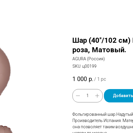
Шар (40''/102 см)
роза, Матовый.
AGURA (Россия)
SKU:
ц00199
1 000
р.
/
1 pc
Добавить
Фольгированный шар.Надутый 
Производитель Испания. Мате
она позволяет таким воздушн
недели до месяца.