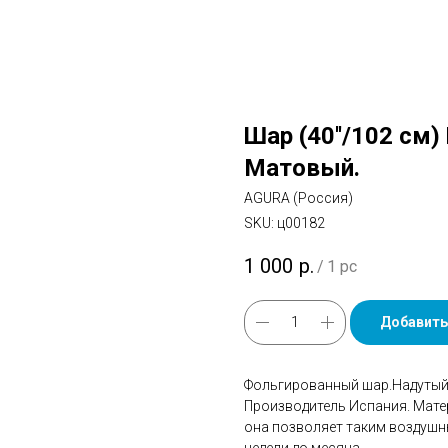
Шар (40''/102 см)
Матовый.
AGURA (Россия)
SKU:
ц00182
1 000
р.
/
1 pc
Добавить
Фольгированный шар.Надутый 
Производитель Испания. Мате
она позволяет таким воздушн
недели до месяца.