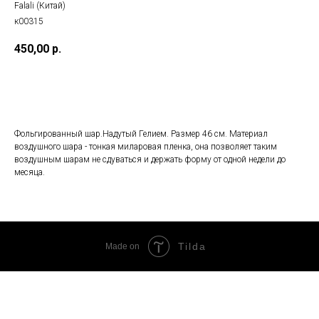
Falali (Китай)
к00315
450,00
р.
Добавить в корзину
Фольгированный шар.Надутый Гелием. Размер 46 см. Материал
воздушного шара - тонкая миларовая пленка, она позволяет таким
воздушным шарам не сдуваться и держать форму от одной недели до
месяца.
Tilda
Made on