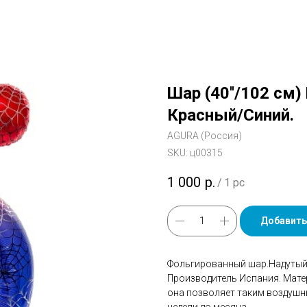
Шар (40''/102 см)
Красный/Синий.
AGURA (Россия)
SKU:
ц00315
1 000
р.
/
1 pc
Добавить
Фольгированный шар.Надутый 
Производитель Испания. Мате
она позволяет таким воздушн
недели до месяца.