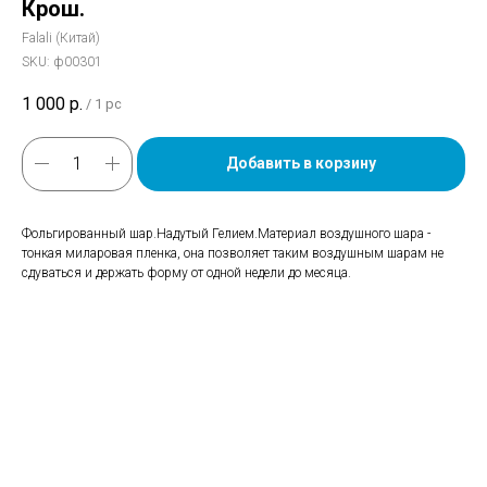
Крош.
Falali (Китай)
SKU:
ф00301
1 000
р.
/
1 pc
Добавить в корзину
Фольгированный шар.Надутый Гелием.Материал воздушного шара -
тонкая миларовая пленка, она позволяет таким воздушным шарам не
сдуваться и держать форму от одной недели до месяца.