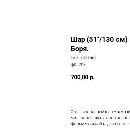
Шар (51''/130 см
Боря.
Falali (Китай)
ф00203
700,00
р.
Добавить в корзину
Фольгированный шар.Надутый 
миларовая пленка, она позво
форму от одной недели до мес