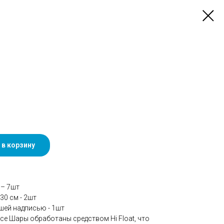
 в корзину
 – 7шт
30 см - 2шт
шей надписью - 1шт
се Шары обработаны средством Hi Float, что