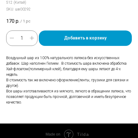
512 (Китай)
SKU:
шв00292
170
р.
/
1 pc
Добавить в корзину
Воздушный шар из 100% натурального латекса без искусственных
добавок .Шар наполнен Гелием . В стоимость шара включена обработка
Хай-флоатом(полимерный клей), благодаря ему шары летают до 4-х
недель.
В стоимость так же включено оформление(ленты, грузики для связки и
другое).
Все шары изготавливаются из мягкого, легкого в обращении латекса, что
позволяет продукции быть прочной, долговечной и иметь безупречное
качество.
Tilda
Made on