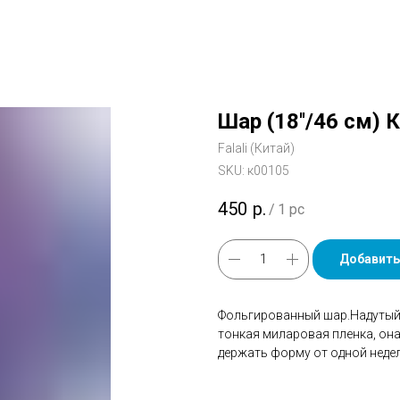
Шар (18''/46 см) 
Falali (Китай)
SKU:
к00105
450
р.
/
1 pc
Добавить
Фольгированный шар.Надутый 
тонкая миларовая пленка, он
держать форму от одной недел