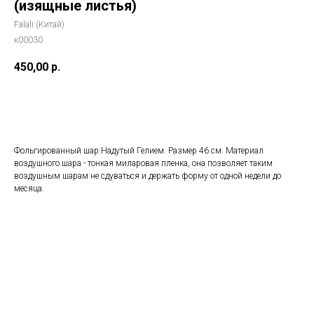
(изящные листья)
Falali (Китай)
к00030
450,00
р.
Добавить в корзину
Фольгированный шар.Надутый Гелием. Размер 46 см. Материал
воздушного шара - тонкая миларовая пленка, она позволяет таким
воздушным шарам не сдуваться и держать форму от одной недели до
месяца.