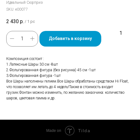
Идеальный Сюрприз
SKU:
е00077
2 430
р.
/
1 pc
Добавить в корзину
Композиция состоит :
1.Латексные Шары 30 см -8шт
2.Фольгированная фигура (без рисунка) 45 см -1шт
3.Фольгированная фигура -1шт
Все Шары наполнены гелием.Все Шары обработаны средством Hi Float,
что позволяет им летать до 4 недель!Также в стоимость входит
грузик.Фонтан можно изменить, по желанию заказчика: количество
шаров, цветовая гамма и др.
Tilda
Made on