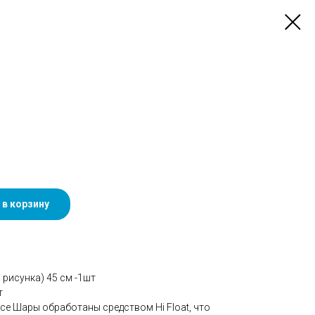
 в корзину
 рисунка) 45 см -1шт
т
се Шары обработаны средством Hi Float, что