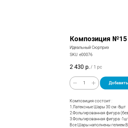
Композиция №15
Идеальный Сюрприз
SKU:
е00076
2 430
р.
/
1 pc
Добавить
Композиция состоит :
1.Латексные Шары 30 см -8шт
2.Фольгированная фигура (без
3.Фольгированная фигура -1ш
Все Шары наполнены гелием.В