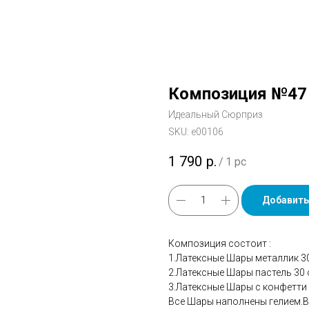
Композиция №47
Идеальный Сюрприз
SKU:
е00106
1 790
р.
/
1 pc
Добавить
Композиция состоит :
1.Латексные Шары металлик 3
2.Латексные Шары пастель 30 
3.Латексные Шары с конфетти 
Все Шары наполнены гелием.В