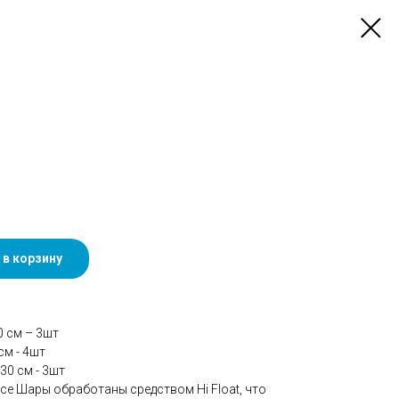
 в корзину
0 см – 3шт
см - 4шт
30 см - 3шт
се Шары обработаны средством Hi Float, что