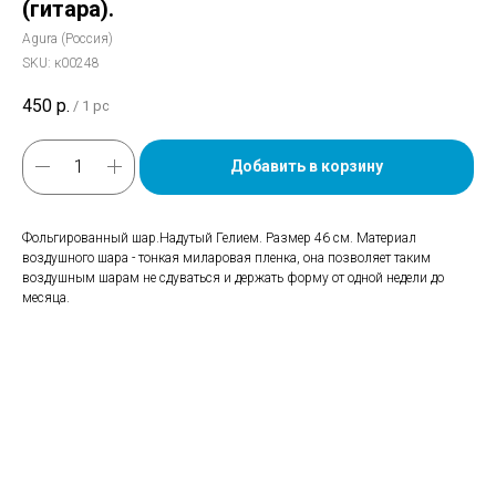
(гитара).
Agura (Россия)
SKU:
к00248
450
р.
/
1 pc
Добавить в корзину
Фольгированный шар.Надутый Гелием. Размер 46 см. Материал
воздушного шара - тонкая миларовая пленка, она позволяет таким
воздушным шарам не сдуваться и держать форму от одной недели до
месяца.