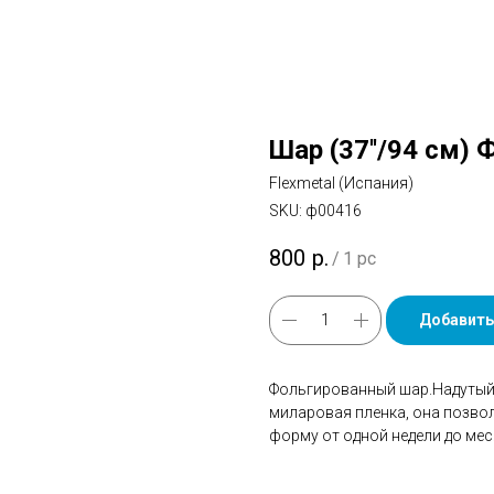
Шар (37''/94 см) 
Flexmetal (Испания)
SKU:
ф00416
800
р.
/
1 pc
Добавить
Фольгированный шар.Надутый 
миларовая пленка, она позво
форму от одной недели до мес