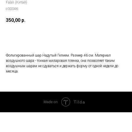
Falali (Китай)
с00046
350,00
р.
Добавить в корзину
Фольгированный шар.Надутый Гелием. Размер 46 см. Материал
воздушного шара - тонкая миларовая пленка, она позволяет таким
воздушным шарам не сдуваться и держать форму от одной недели до
месяца.
Tilda
Made on