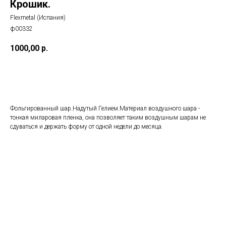
Крошик.
Flexmetal (Испания)
ф00332
1000,00
р.
Добавить в корзину
Фольгированный шар.Надутый Гелием.Материал воздушного шара -
тонкая миларовая пленка, она позволяет таким воздушным шарам не
сдуваться и держать форму от одной недели до месяца.