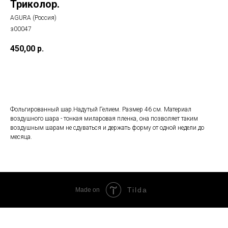
Триколор.
AGURA (Россия)
з00047
450,00
р.
Добавить в корзину
Фольгированный шар.Надутый Гелием. Размер 46 см. Материал
воздушного шара - тонкая миларовая пленка, она позволяет таким
воздушным шарам не сдуваться и держать форму от одной недели до
месяца.
Tilda
Made on