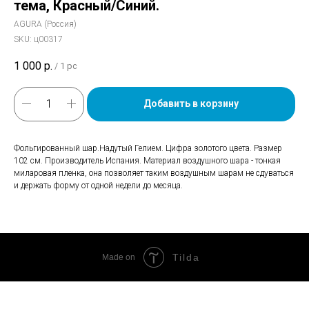
тема, Красный/Синий.
AGURA (Россия)
SKU:
ц00317
1 000
р.
/
1 pc
Добавить в корзину
Фольгированный шар.Надутый Гелием. Цифра золотого цвета. Размер
102 см. Производитель Испания. Материал воздушного шара - тонкая
миларовая пленка, она позволяет таким воздушным шарам не сдуваться
и держать форму от одной недели до месяца.
Tilda
Made on