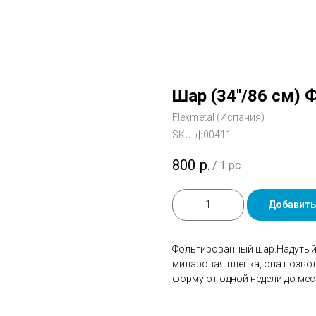
Шар (34''/86 см) 
Flexmetal (Испания)
SKU:
ф00411
800
р.
/
1 pc
Добавить
Фольгированный шар.Надутый 
миларовая пленка, она позво
форму от одной недели до мес