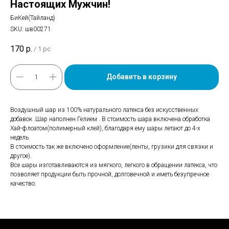
Настоящих Мужчин!
БиКей(Тайланд)
SKU:
шв00271
170
р.
/
1 pc
Добавить в корзину
Воздушный шар из 100% натурального латекса без искусственных
добавок .Шар наполнен Гелием . В стоимость шара включена обработка
Хай-флоатом(полимерный клей), благодаря ему шары летают до 4-х
недель.
В стоимость так же включено оформление(ленты, грузики для связки и
другое).
Все шары изготавливаются из мягкого, легкого в обращении латекса, что
позволяет продукции быть прочной, долговечной и иметь безупречное
качество.