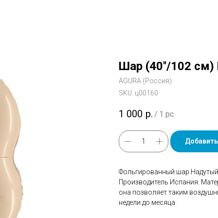
Шар (40''/102 см
AGURA (Россия)
SKU:
ц00160
1 000
р.
/
1 pc
Добавить
Фольгированный шар.Надутый 
Производитель Испания. Мате
она позволяет таким воздушн
недели до месяца.