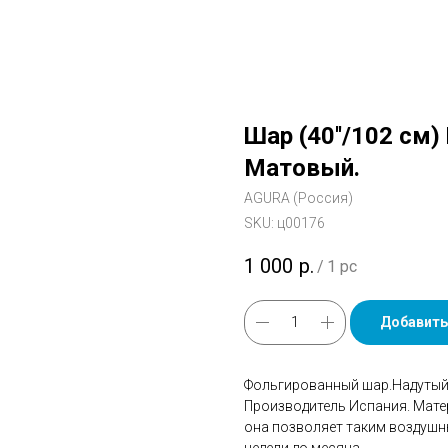
Шар (40''/102 см)
Матовый.
AGURA (Россия)
SKU:
ц00176
1 000
р.
/
1 pc
Добавить
Фольгированный шар.Надутый 
Производитель Испания. Мате
она позволяет таким воздушн
недели до месяца.