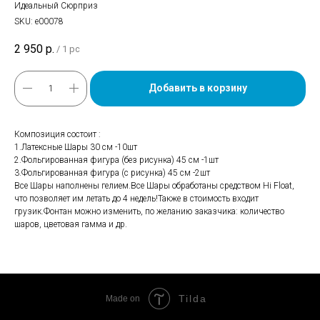
Идеальный Сюрприз
SKU:
е00078
2 950
р.
/
1 pc
Добавить в корзину
Композиция состоит :
1.Латексные Шары 30 см -10шт
2.Фольгированная фигура (без рисунка) 45 см -1шт
3.Фольгированная фигура (с рисунка) 45 см -2шт
Все Шары наполнены гелием.Все Шары обработаны средством Hi Float,
что позволяет им летать до 4 недель!Также в стоимость входит
грузик.Фонтан можно изменить, по желанию заказчика: количество
шаров, цветовая гамма и др.
Tilda
Made on