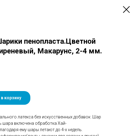
 Шарики пенопласта.Цветной
иреневый, Макарунс, 2-4 мм.
 в корзину
ального латекса без искусственных добавок .Шар
ть шара включена обработка Хай-
агодаря ему шары летают до 4-х недель.
оформление(ленты, грузики для связки и другое).