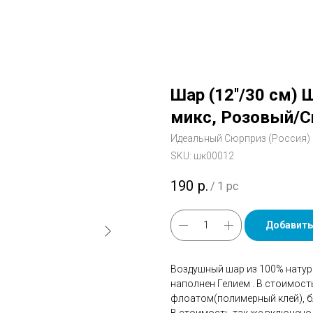
Шар (12''/30 см)
микс, Розовый/С
Идеальный Сюрприз (Россия)
SKU:
шк00012
190
р.
/
1 pc
Добавить
Воздушный шар из 100% натур
наполнен Гелием . В стоимос
флоатом(полимерный клей), бл
В стоимость так же включено 