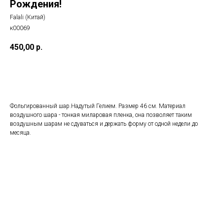
Рождения!
Falali (Китай)
к00069
450,00
р.
Добавить в корзину
Фольгированный шар.Надутый Гелием. Размер 46 см. Материал
воздушного шара - тонкая миларовая пленка, она позволяет таким
воздушным шарам не сдуваться и держать форму от одной недели до
месяца.