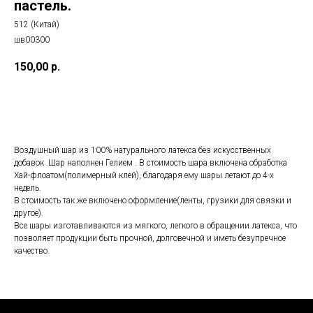
пастель.
512 (Китай)
шв00300
150,00
р.
Добавить в корзину
Воздушный шар из 100% натурального латекса без искусственных
добавок .Шар наполнен Гелием . В стоимость шара включена обработка
Хай-флоатом(полимерный клей), благодаря ему шары летают до 4-х
недель.
В стоимость так же включено оформление(ленты, грузики для связки и
другое).
Все шары изготавливаются из мягкого, легкого в обращении латекса, что
позволяет продукции быть прочной, долговечной и иметь безупречное
качество.