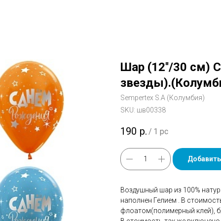
Шар (12''/30 см)
звезды).(Колумб
Sempertex S.A (Колумбия)
SKU:
шв00338
190
р.
/
1 pc
Добавить
Воздушный шар из 100% натур
наполнен Гелием . В стоимос
флоатом(полимерный клей), бл
В стоимость так же включено 