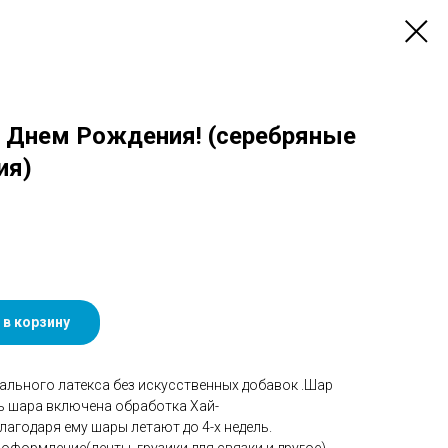
 С Днем Рождения! (серебряные
ия)
 в корзину
ального латекса без искусственных добавок .Шар
ть шара включена обработка Хай-
агодаря ему шары летают до 4-х недель.
оформление(ленты, грузики для связки и другое).