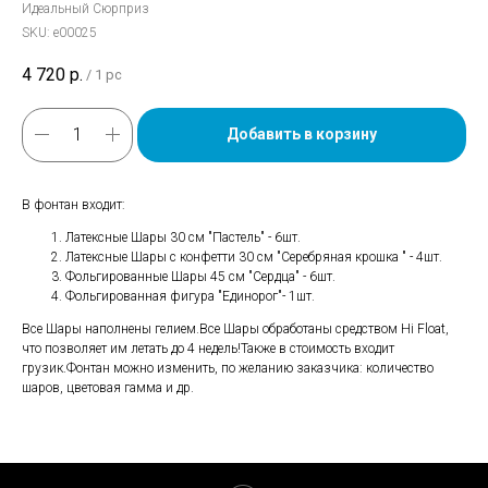
Идеальный Сюрприз
SKU:
е00025
4 720
р.
/
1 pc
Добавить в корзину
В фонтан входит:
Латексные Шары 30 см "Пастель" - 6шт.
Латексные Шары с конфетти 30 см "Серебряная крошка " - 4шт.
Фольгированные Шары 45 см "Сердца" - 6шт.
Фольгированная фигура "Единорог"- 1шт.
Все Шары наполнены гелием.Все Шары обработаны средством Hi Float,
что позволяет им летать до 4 недель!Также в стоимость входит
грузик.Фонтан можно изменить, по желанию заказчика: количество
шаров, цветовая гамма и др.