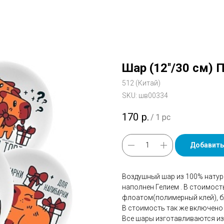
Шар (12''/30 см)
512 (Китай)
SKU:
шв00334
170
р.
/
1 pc
Добавить
Воздушный шар из 100% натур
наполнен Гелием . В стоимос
флоатом(полимерный клей), бл
В стоимость так же включено 
Все шары изготавливаются из 