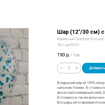
Шар (12''/30 см) 
Идеальный Сюрприз (Россия)
SKU:
шк00010
190
р.
/
1 pc
Добавить
Воздушный шар из 100% натур
наполнен Гелием . В стоимос
флоатом(полимерный клей), бл
В стоимость так же включено 
Все шары изготавливаются из 